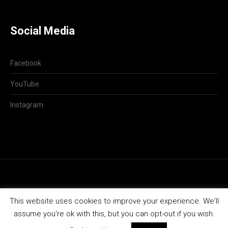
Social Media
Facebook
YouTube
Instagram
This website uses cookies to improve your experience. We'll
assume you're ok with this, but you can opt-out if you wish.
Privacybeleid
/ © 2026 Grote Zangers