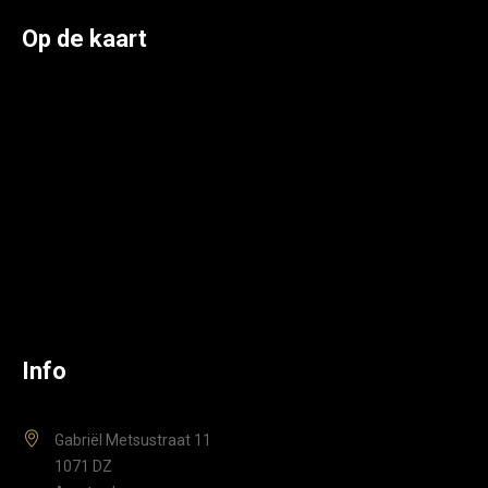
Op de kaart
Info
Gabriël Metsustraat 11
1071 DZ